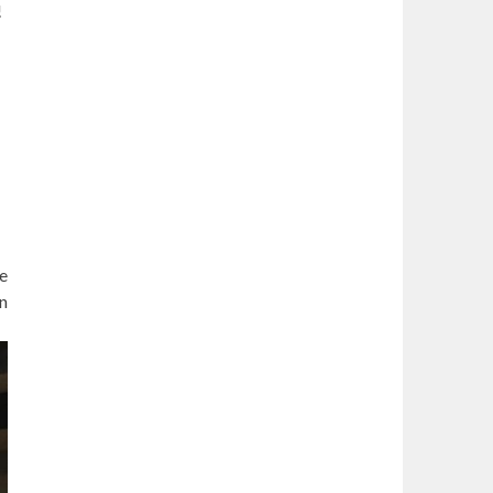
!
e
n