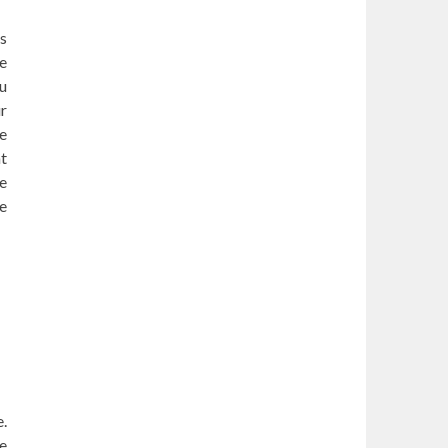
és
e
u
ur
e
nt
de
ce
e.
de