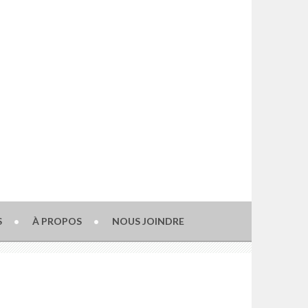
S
À PROPOS
NOUS JOINDRE
.png?w=300" data-large-