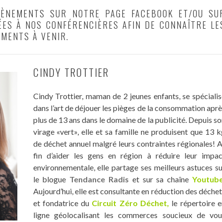
VÈNEMENTS SUR NOTRE PAGE FACEBOOK ET/OU SU
ÉES À NOS CONFÉRENCIÈRES AFIN DE CONNAÎTRE LE
EMENTS À VENIR.
CINDY TROTTIER
Cindy Trottier, maman de 2 jeunes enfants, se spéciali
dans l’art de déjouer les pièges de la consommation apr
plus de 13 ans dans le domaine de la publicité. Depuis s
virage «vert», elle et sa famille ne produisent que 13 
de déchet annuel malgré leurs contraintes régionales! 
fin d’aider les gens en région à réduire leur impac
environnementale, elle partage ses meilleurs astuces s
le blogue
Tendance Radis
et sur sa chaîne
Youtube
Aujourd’hui, elle est consultante en réduction des déche
et fondatrice du
Circuit Zéro Déchet,
le répertoire e
ligne géolocalisant les commerces soucieux de vou