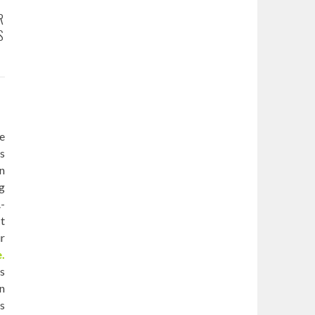
R
S
se
ès
on
kg
A­
t
ur
.
ts
n
s