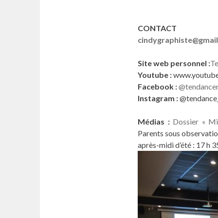
CONTACT
cindygraphiste@gmai
Site web personnel :
Te
Youtube :
www.youtube
Facebook :
@tendancer
Instagram :
@tendance_
Médias :
Dossier « Mi
Parents sous observati
après-midi d’été : 17 h 