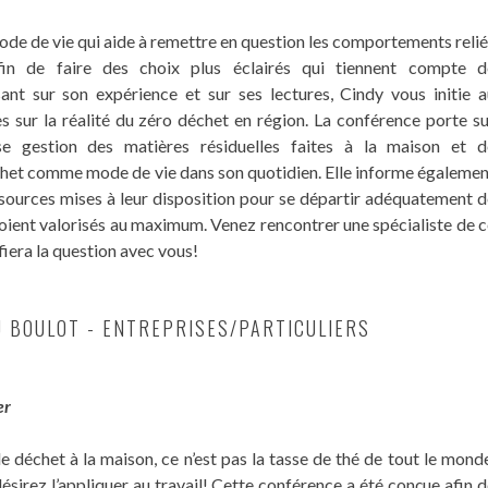
ode de vie qui aide à remettre en question les comportements reli
in de faire des choix plus éclairés qui tiennent compte d
ant sur son expérience et sur ses lectures, Cindy vous initie a
s sur la réalité du zéro déchet en région. La conférence porte s
se gestion des matières résiduelles faites à la maison et d
échet comme mode de vie dans son quotidien. Elle informe égaleme
essources mises à leur disposition pour se départir adéquatement 
s soient valorisés au maximum. Venez rencontrer une spécialiste de 
era la question avec vous!
U BOULOT - ENTREPRISES/PARTICULIERS
er
 déchet à la maison, ce n’est pas la tasse de thé de tout le mond
sirez l’appliquer au travail! Cette conférence a été conçue afin 