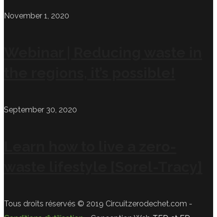
November 1, 2020
Webinar | Reducing waste in
the regions, it’s possible!
September 30, 2020
Learn how to live a zero-
waste lifestyle [Sorel-Tracy]
Tous droits réservés © 2019 Circuitzerodechet.com -