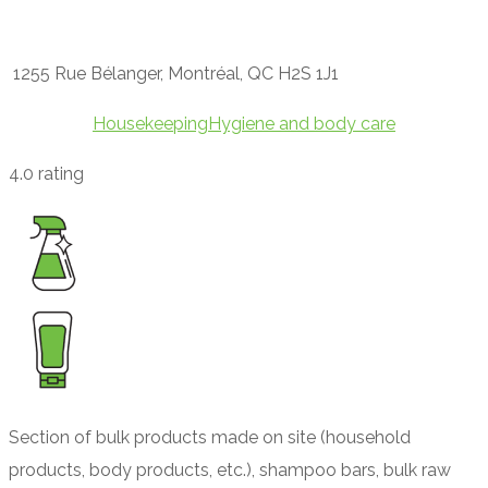
1255 Rue Bélanger, Montréal, QC H2S 1J1
HousekeepingHygiene and body care
4.0 rating
Section of bulk products made on site (household
products, body products, etc.), shampoo bars, bulk raw