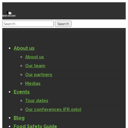
About us
About us
Our team
Our partners
Medias
Events
Tour dates
Our conferences (FR only)
Blog
Food Safety Guide