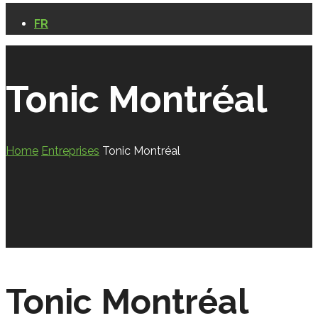
FR
Tonic Montréal
Home
Entreprises
Tonic Montréal
Tonic Montréal