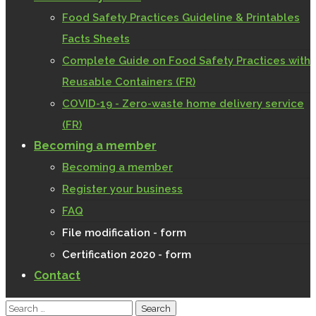
Food Safety Practices Guideline & Printables
Facts Sheets
Complete Guide on Food Safety Practices with
Reusable Containers (FR)
COVID-19 - Zero-waste home delivery service
(FR)
Becoming a member
Becoming a member
Register your business
FAQ
File modification - form
Certification 2020 - form
Contact