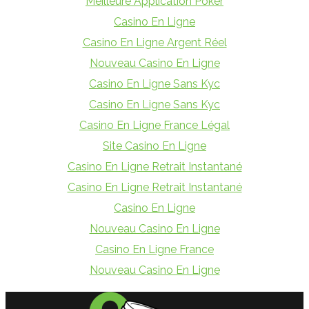
Meilleure Application Poker
Casino En Ligne
Casino En Ligne Argent Réel
Nouveau Casino En Ligne
Casino En Ligne Sans Kyc
Casino En Ligne Sans Kyc
Casino En Ligne France Légal
Site Casino En Ligne
Casino En Ligne Retrait Instantané
Casino En Ligne Retrait Instantané
Casino En Ligne
Nouveau Casino En Ligne
Casino En Ligne France
Nouveau Casino En Ligne