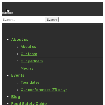
About us
About us
Our team
Our partners
Medias
Events
Tour dates
Our conferences (FR only)
Blog
Food Safety Guide