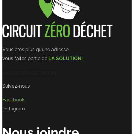
Vous êtes plus qu’une adresse,
vous faites partie de
LA SOLUTION!
Inscrire votre commerce
Suivez-nous
Facebook
Instagram
Nous joindre