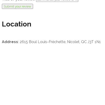
Submit your review
Location
Address
: 2615 Boul Louis-Fréchette, Nicolet, QC J3T 1N1