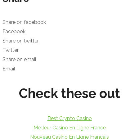
Share on facebook
Facebook
Share on twitter
Twitter
Share on email
Email
Check these out
Best Crypto Casino
Meilleur Casino En Ligne France
Nouveau Casino En Ligne Francais