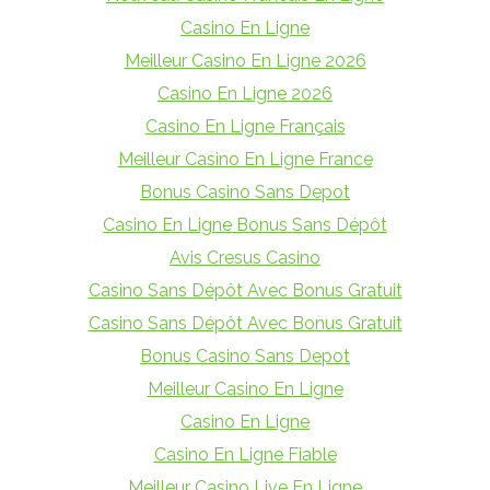
Casino En Ligne
Meilleur Casino En Ligne 2026
Casino En Ligne 2026
Casino En Ligne Français
Meilleur Casino En Ligne France
Bonus Casino Sans Depot
Casino En Ligne Bonus Sans Dépôt
Avis Cresus Casino
Casino Sans Dépôt Avec Bonus Gratuit
Casino Sans Dépôt Avec Bonus Gratuit
Bonus Casino Sans Depot
Meilleur Casino En Ligne
Casino En Ligne
Casino En Ligne Fiable
Meilleur Casino Live En Ligne