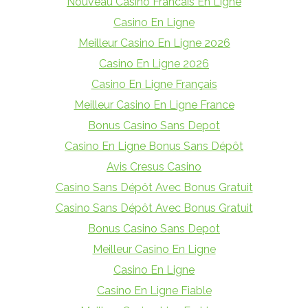
Nouveau Casino Francais En Ligne
Casino En Ligne
Meilleur Casino En Ligne 2026
Casino En Ligne 2026
Casino En Ligne Français
Meilleur Casino En Ligne France
Bonus Casino Sans Depot
Casino En Ligne Bonus Sans Dépôt
Avis Cresus Casino
Casino Sans Dépôt Avec Bonus Gratuit
Casino Sans Dépôt Avec Bonus Gratuit
Bonus Casino Sans Depot
Meilleur Casino En Ligne
Casino En Ligne
Casino En Ligne Fiable