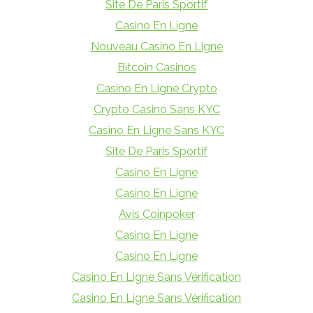
Site De Paris Sportif
Casino En Ligne
Nouveau Casino En Ligne
Bitcoin Casinos
Casino En Ligne Crypto
Crypto Casino Sans KYC
Casino En Ligne Sans KYC
Site De Paris Sportif
Casino En Ligne
Casino En Ligne
Avis Coinpoker
Casino En Ligne
Casino En Ligne
Casino En Ligne Sans Vérification
Casino En Ligne Sans Vérification