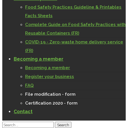
Food Safety Practices Guideline & Printables
Facts Sheets
Complete Guide on Food Safety Practices with
Reusable Containers (FR)
COVID-19 - Zero-waste home delivery service
(FR)
Becoming a member
Becoming a member
Register your business
FAQ
File modification - form
Certification 2020 - form
Contact