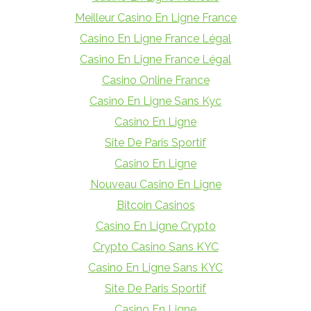
Meilleur Casino En Ligne France
Casino En Ligne France Légal
Casino En Ligne France Légal
Casino Online France
Casino En Ligne Sans Kyc
Casino En Ligne
Site De Paris Sportif
Casino En Ligne
Nouveau Casino En Ligne
Bitcoin Casinos
Casino En Ligne Crypto
Crypto Casino Sans KYC
Casino En Ligne Sans KYC
Site De Paris Sportif
Casino En Ligne