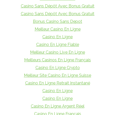
Casino Sans Dépôt Avec Bonus Gratuit
Casino Sans Dépôt Avec Bonus Gratuit
Bonus Casino Sans Depot
Meilleur Casino En Ligne
Casino En Ligne
Casino En Ligne Fiable
Meilleur Casino Live En Ligne
Meilleurs Casinos En Ligne Français
Casino En Ligne Crypto
Meilleur Site Casino En Ligne Suisse
Casino En Ligne Retrait Instantané
Casino En Ligne
Casino En Ligne
Casino En Ligne Argent Réel
Casino En Ligne Francais