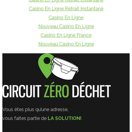
Casino En Ligne Retrait Instantané
Casino En Ligne
Nouveau Casino En Ligne
Casino En Ligne France
Nouveau Casino En Ligne
Vous êtes plus qu’une adresse,
vous faites partie de
LA SOLUTION!
Inscrire votre commerce