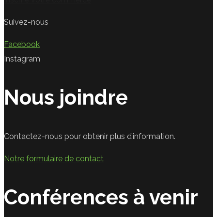
Suivez-nous
Facebook
Instagram
Nous joindre
Contactez-nous pour obtenir plus d’information.
Notre formulaire de contact
Conférences à venir