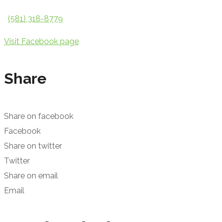
(581) 318-8779
Visit Facebook page
Share
Share on facebook
Facebook
Share on twitter
Twitter
Share on email
Email