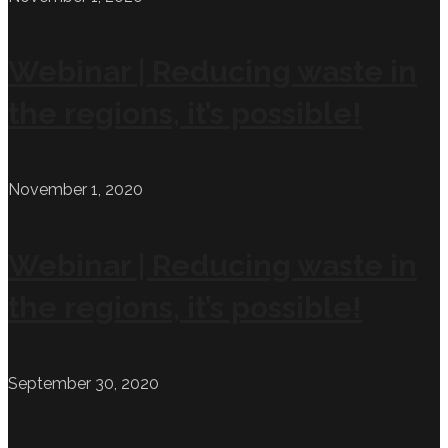
Webinar | Reducing waste in
the regions, it’s possible!
November 1, 2020
Webinar | Reducing waste in
the regions, it’s possible!
September 30, 2020