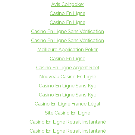
Avis Coinpoker
Casino En Ligne
Casino En Ligne
Casino En Ligne Sans Vérification
Casino En Ligne Sans Vérification
Meilleure Application Poker
Casino En Ligne
Casino En Ligne Argent Réel
Nouveau Casino En Ligne
Casino En Ligne Sans Kyc
Casino En Ligne Sans Kyc
Casino En Ligne France Légal
Site Casino En Ligne
Casino En Ligne Retrait Instantané
Casino En Ligne Retrait Instantané