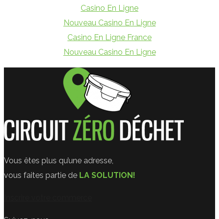
Casino En Ligne
Nouveau Casino En Ligne
Casino En Ligne France
Nouveau Casino En Ligne
Vous êtes plus qu’une adresse,
vous faites partie de
LA SOLUTION!
Inscrire votre commerce