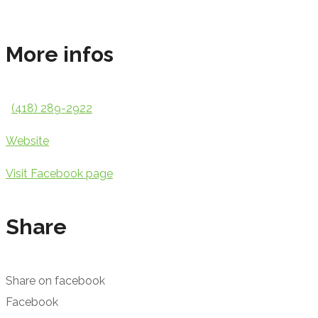
More infos
(418) 289-2922
Website
Visit Facebook page
Share
Share on facebook
Facebook