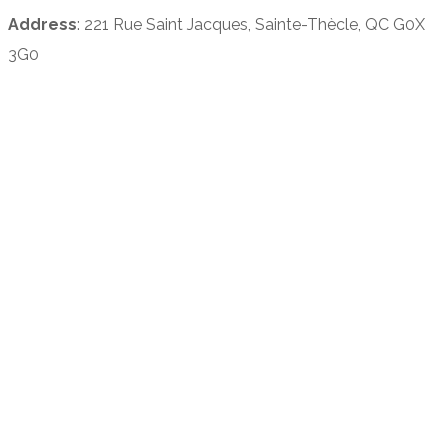
Address
: 221 Rue Saint Jacques, Sainte-Thècle, QC G0X
3G0