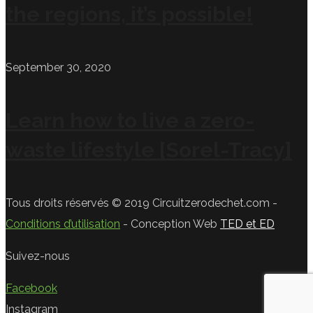
the regions, it’s possible!
September 30, 2020
Learn how to live a zero-
waste lifestyle [Sorel-Tracy]
Tous droits réservés © 2019 Circuitzerodechet.com -
Conditions d’utilisation
- Conception Web
TED et ED
Suivez-nous
Facebook
Instagram