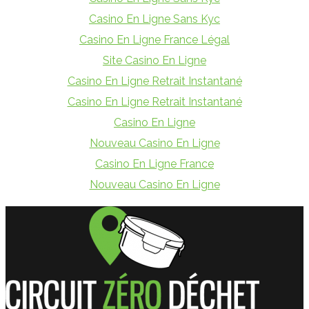
Casino En Ligne Sans Kyc
Casino En Ligne France Légal
Site Casino En Ligne
Casino En Ligne Retrait Instantané
Casino En Ligne Retrait Instantané
Casino En Ligne
Nouveau Casino En Ligne
Casino En Ligne France
Nouveau Casino En Ligne