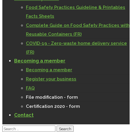
Food Safety Practices Guideline & Printables
Facts Sheets
Complete Guide on Food Safety Practices with
Reusable Containers (FR)
COVID-19 - Zero-waste home delivery service
(FR)
Becoming a member
Becoming a member
Register your business
FAQ
File modification - form
Certification 2020 - form
Contact