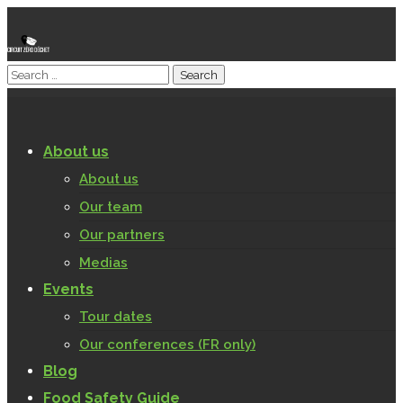
About us
About us
Our team
Our partners
Medias
Events
Tour dates
Our conferences (FR only)
Blog
Food Safety Guide