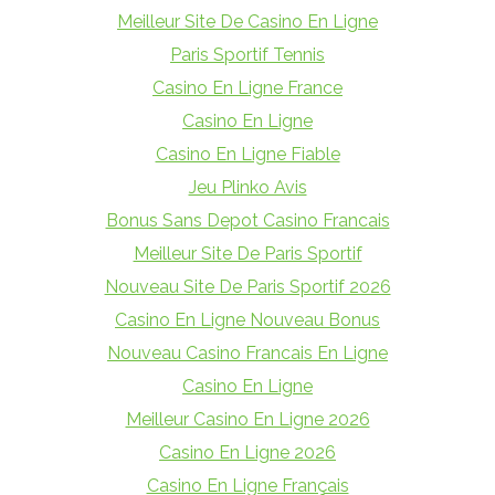
Meilleur Site De Casino En Ligne
Paris Sportif Tennis
Casino En Ligne France
Casino En Ligne
Casino En Ligne Fiable
Jeu Plinko Avis
Bonus Sans Depot Casino Francais
Meilleur Site De Paris Sportif
Nouveau Site De Paris Sportif 2026
Casino En Ligne Nouveau Bonus
Nouveau Casino Francais En Ligne
Casino En Ligne
Meilleur Casino En Ligne 2026
Casino En Ligne 2026
Casino En Ligne Français