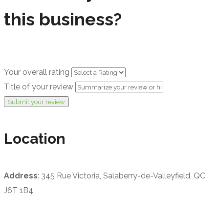
this business?
Your overall rating
Title of your review
Submit your review
Location
Address
: 345 Rue Victoria, Salaberry-de-Valleyfield, QC
J6T 1B4