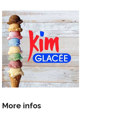
More infos