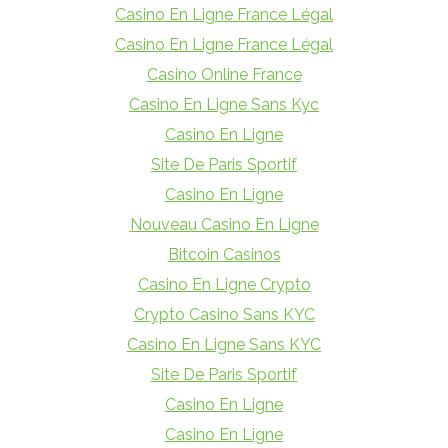
Casino En Ligne France Légal
Casino En Ligne France Légal
Casino Online France
Casino En Ligne Sans Kyc
Casino En Ligne
Site De Paris Sportif
Casino En Ligne
Nouveau Casino En Ligne
Bitcoin Casinos
Casino En Ligne Crypto
Crypto Casino Sans KYC
Casino En Ligne Sans KYC
Site De Paris Sportif
Casino En Ligne
Casino En Ligne