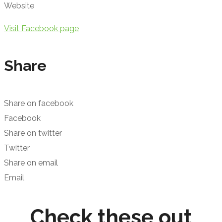
Website
Visit Facebook page
Share
Share on facebook
Facebook
Share on twitter
Twitter
Share on email
Email
Check these out