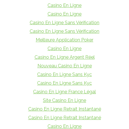
Casino En Ligne
Casino En Ligne
Casino En Ligne Sans Vérification
Casino En Ligne Sans Vérification
Meilleure Application Poker
Casino En Ligne
Casino En Ligne Argent Réel
Nouveau Casino En Ligne
Casino En Ligne Sans Kyc
Casino En Ligne Sans Kyc
Casino En Ligne France Légal
Site Casino En Ligne
Casino En Ligne Retrait Instantané
Casino En Ligne Retrait Instantané
Casino En Ligne