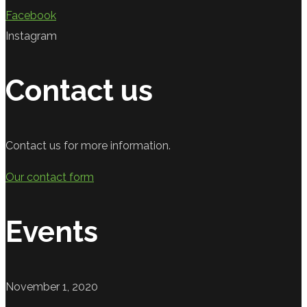
Facebook
Instagram
Contact us
Contact us for more information.
Our contact form
Events
November 1, 2020