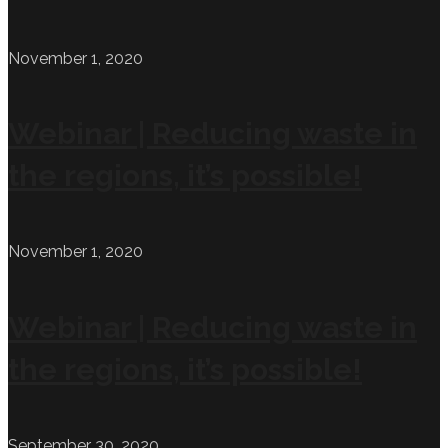
November 1, 2020
Webinar | Reducing waste in
the regions, it’s possible!
November 1, 2020
Webinar | Reducing waste in
the regions, it’s possible!
September 30, 2020