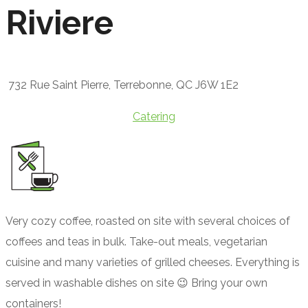
Riviere
732 Rue Saint Pierre, Terrebonne, QC J6W 1E2
Catering
Very cozy coffee, roasted on site with several choices of
coffees and teas in bulk. Take-out meals, vegetarian
cuisine and many varieties of grilled cheeses. Everything is
served in washable dishes on site 😉 Bring your own
containers!