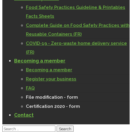
Food Safety Practices Guideline & Printables
Facts Sheets
Complete Guide on Food Safety Practices with
Reusable Containers (FR)
COVID-19 - Zero-waste home delivery service
(FR)
Becoming a member
Becoming a member
Register your business
FAQ
File modification - form
Certification 2020 - form
Contact