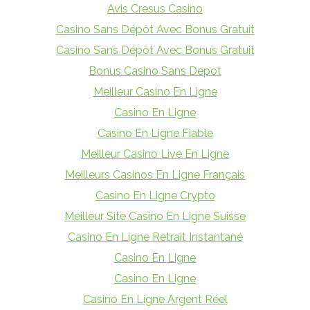
Avis Cresus Casino
Casino Sans Dépôt Avec Bonus Gratuit
Casino Sans Dépôt Avec Bonus Gratuit
Bonus Casino Sans Depot
Meilleur Casino En Ligne
Casino En Ligne
Casino En Ligne Fiable
Meilleur Casino Live En Ligne
Meilleurs Casinos En Ligne Français
Casino En Ligne Crypto
Meilleur Site Casino En Ligne Suisse
Casino En Ligne Retrait Instantané
Casino En Ligne
Casino En Ligne
Casino En Ligne Argent Réel