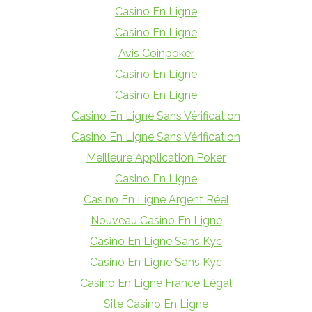
Casino En Ligne
Casino En Ligne
Avis Coinpoker
Casino En Ligne
Casino En Ligne
Casino En Ligne Sans Vérification
Casino En Ligne Sans Vérification
Meilleure Application Poker
Casino En Ligne
Casino En Ligne Argent Réel
Nouveau Casino En Ligne
Casino En Ligne Sans Kyc
Casino En Ligne Sans Kyc
Casino En Ligne France Légal
Site Casino En Ligne