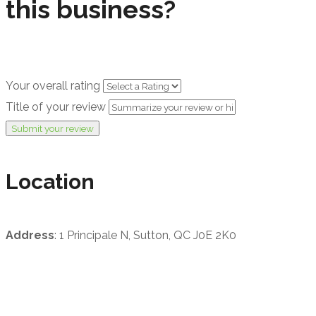
this business?
Your overall rating
Title of your review
Submit your review
Location
Address
: 1 Principale N, Sutton, QC J0E 2K0