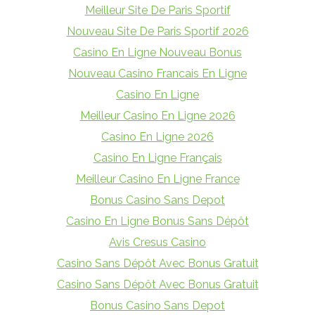
Meilleur Site De Paris Sportif
Nouveau Site De Paris Sportif 2026
Casino En Ligne Nouveau Bonus
Nouveau Casino Francais En Ligne
Casino En Ligne
Meilleur Casino En Ligne 2026
Casino En Ligne 2026
Casino En Ligne Français
Meilleur Casino En Ligne France
Bonus Casino Sans Depot
Casino En Ligne Bonus Sans Dépôt
Avis Cresus Casino
Casino Sans Dépôt Avec Bonus Gratuit
Casino Sans Dépôt Avec Bonus Gratuit
Bonus Casino Sans Depot