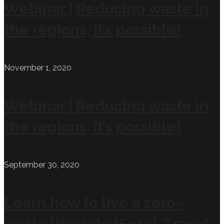
Webinar | Reducing waste in
the regions, it’s possible!
November 1, 2020
Webinar | Reducing waste in
the regions, it’s possible!
September 30, 2020
Learn how to live a zero-
waste lifestyle [Sorel-Tracy]