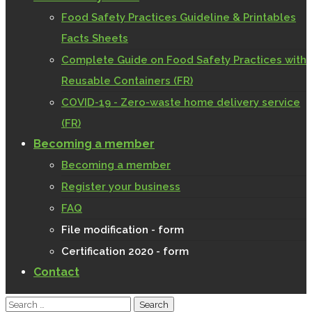
Food Safety Practices Guideline & Printables
Facts Sheets
Complete Guide on Food Safety Practices with
Reusable Containers (FR)
COVID-19 - Zero-waste home delivery service
(FR)
Becoming a member
Becoming a member
Register your business
FAQ
File modification - form
Certification 2020 - form
Contact