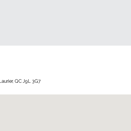
aurier, QC J9L 3G7