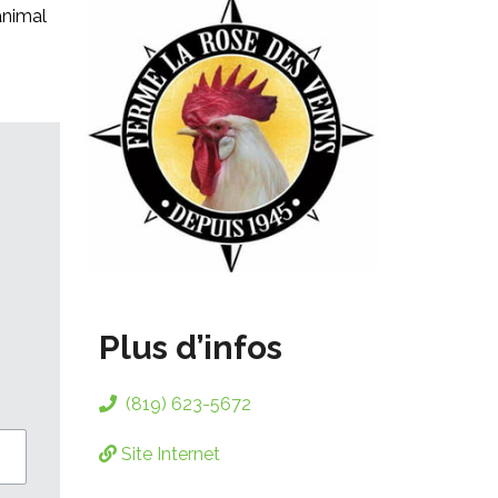
animal
Plus d’infos
(819) 623-5672
Site Internet