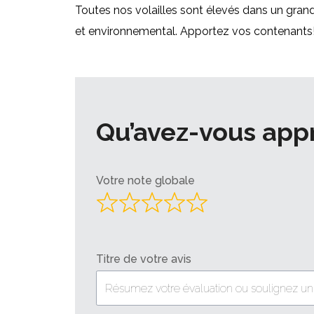
Toutes nos volailles sont élevés dans un grand
et environnemental. Apportez vos contenants
Qu’avez-vous app
Votre note globale
Titre de votre avis