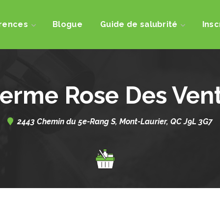
rences
Blogue
Guide de salubrité
Insc
erme Rose Des Ven
2443 Chemin du 5e-Rang S, Mont-Laurier, QC J9L 3G7