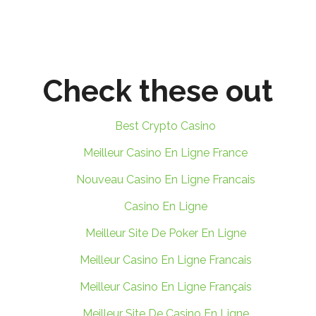
Check these out
Best Crypto Casino
Meilleur Casino En Ligne France
Nouveau Casino En Ligne Francais
Casino En Ligne
Meilleur Site De Poker En Ligne
Meilleur Casino En Ligne Francais
Meilleur Casino En Ligne Français
Meilleur Site De Casino En Ligne