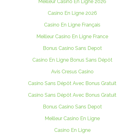
Meilleur Casino En Ligne 2026
Casino En Ligne 2026
Casino En Ligne Français
Meilleur Casino En Ligne France
Bonus Casino Sans Depot
Casino En Ligne Bonus Sans Dépôt
Avis Cresus Casino
Casino Sans Dépôt Avec Bonus Gratuit
Casino Sans Dépôt Avec Bonus Gratuit
Bonus Casino Sans Depot
Meilleur Casino En Ligne
Casino En Ligne