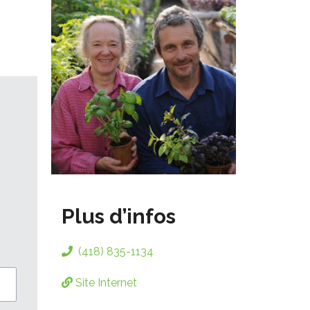
Plus d’infos
(418) 835-1134
Site Internet