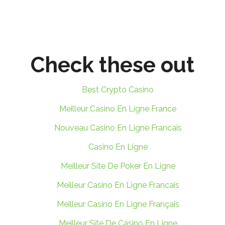
Check these out
Best Crypto Casino
Meilleur Casino En Ligne France
Nouveau Casino En Ligne Francais
Casino En Ligne
Meilleur Site De Poker En Ligne
Meilleur Casino En Ligne Francais
Meilleur Casino En Ligne Français
Meilleur Site De Casino En Ligne