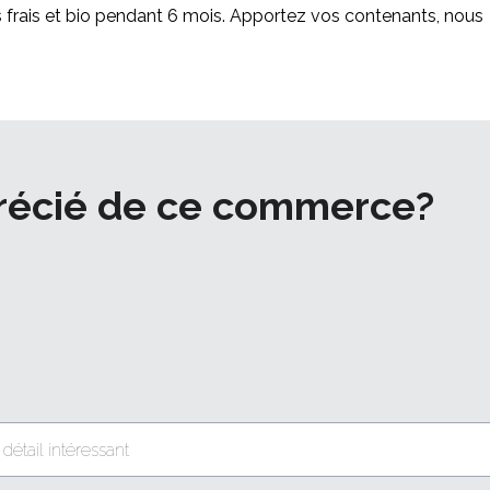
s frais et bio pendant 6 mois. Apportez vos contenants, nous
récié de ce commerce?