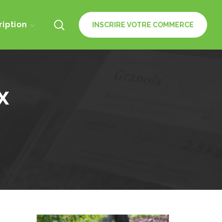
ription
INSCRIRE VOTRE COMMERCE
x