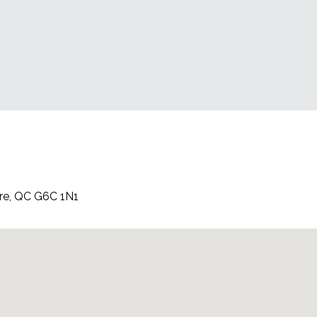
dre, QC G6C 1N1