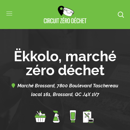
Ëkkolo, marché
zéro déchet
Marché Brossard, 7800 Boulevard Taschereau
local 161, Brossard, QC J4X 1V7