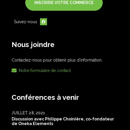
INSCRIRE VOTRE COMMERCE
Suivez-nous
Nous joindre
Contactez-nous pour obtenir plus d’information.
Notre formulaire de contact
Conférences à venir
JUILLET 28, 2021
Discussion avec Philippe Choinière, co-fondateur
de Oneka Elements