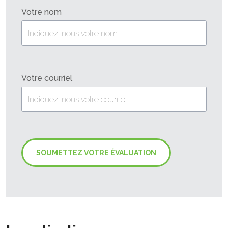
Votre nom
Votre courriel
SOUMETTEZ VOTRE ÉVALUATION