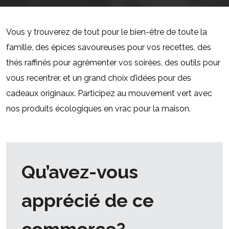
Vous y trouverez de tout pour le bien-être de toute la
famille, des épices savoureuses pour vos recettes, des
thés raffinés pour agrémenter vos soirées, des outils pour
vous recentrer, et un grand choix d’idées pour des
cadeaux originaux. Participez au mouvement vert avec
nos produits écologiques en vrac pour la maison.
Qu’avez-vous
apprécié de ce