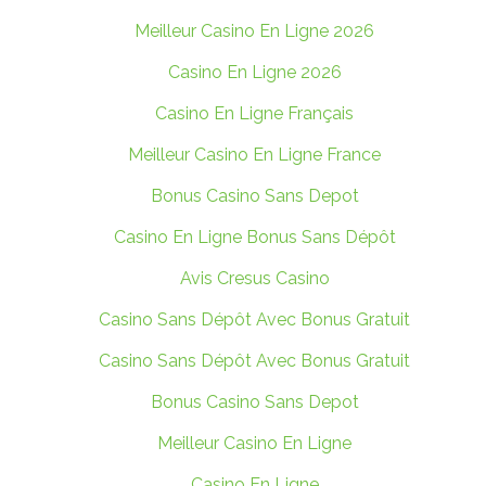
Meilleur Casino En Ligne 2026
Casino En Ligne 2026
Casino En Ligne Français
Meilleur Casino En Ligne France
Bonus Casino Sans Depot
Casino En Ligne Bonus Sans Dépôt
Avis Cresus Casino
Casino Sans Dépôt Avec Bonus Gratuit
Casino Sans Dépôt Avec Bonus Gratuit
Bonus Casino Sans Depot
Meilleur Casino En Ligne
Casino En Ligne