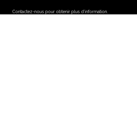
Contactez-nous pour obtenir plus d’information.
Notre formulaire de contact
Conférences à venir
JUILLET 28, 2021
Discussion avec Philippe Choinière, co-fondateur
de Oneka Elements
MAI 12, 2021
Conférence | Réduire ses déchets en toute
simplicité, oui c’est possible!