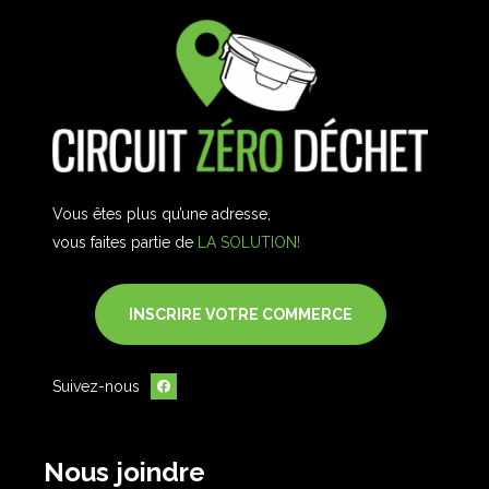
Vous êtes plus qu’une adresse,
vous faites partie de
LA SOLUTION!
INSCRIRE VOTRE COMMERCE
Suivez-nous
Nous joindre