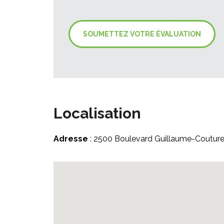
SOUMETTEZ VOTRE ÉVALUATION
Localisation
Adresse
: 2500 Boulevard Guillaume-Coutur