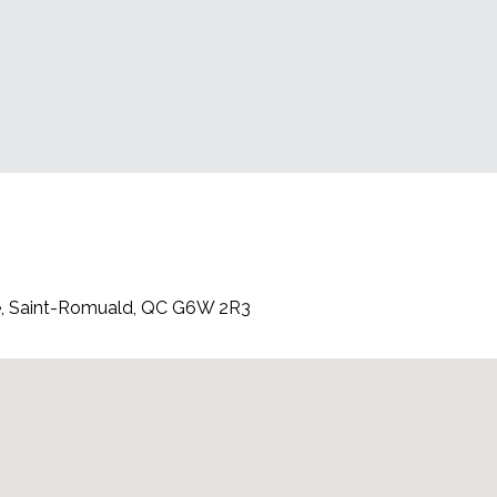
e, Saint-Romuald, QC G6W 2R3