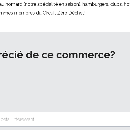
au homard (notre spécialité en saison), hamburgers, clubs, h
ommes membres du Circuit Zéro Déchet!
récié de ce commerce?