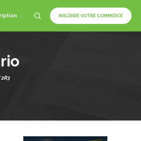
ription
INSCRIRE VOTRE COMMERCE
rio
 2R3