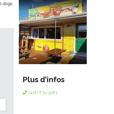
ot-dogs,
Plus d’infos
(418) 839-9183