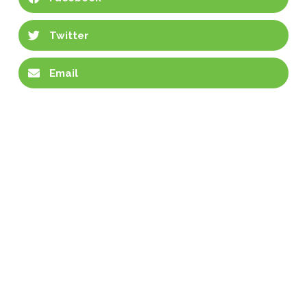
Twitter
Email