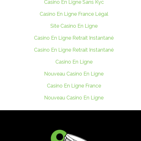
Casino En Ligne Sans Kyc
Casino En Ligne France Légal
Site Casino En Ligne
Casino En Ligne Retrait Instantané
Casino En Ligne Retrait Instantané
Casino En Ligne
Nouveau Casino En Ligne
Casino En Ligne France
Nouveau Casino En Ligne