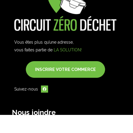
Vous êtes plus qu’une adresse,
vous faites partie de
LA SOLUTION!
INSCRIRE VOTRE COMMERCE
Suivez-nous
Nous joindre
Contactez-nous pour obtenir plus d’information.