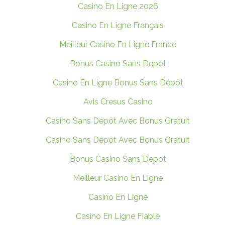
Casino En Ligne 2026
Casino En Ligne Français
Meilleur Casino En Ligne France
Bonus Casino Sans Depot
Casino En Ligne Bonus Sans Dépôt
Avis Cresus Casino
Casino Sans Dépôt Avec Bonus Gratuit
Casino Sans Dépôt Avec Bonus Gratuit
Bonus Casino Sans Depot
Meilleur Casino En Ligne
Casino En Ligne
Casino En Ligne Fiable