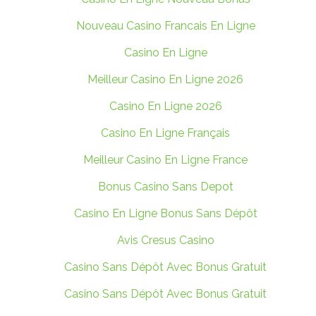
Nouveau Casino Francais En Ligne
Casino En Ligne
Meilleur Casino En Ligne 2026
Casino En Ligne 2026
Casino En Ligne Français
Meilleur Casino En Ligne France
Bonus Casino Sans Depot
Casino En Ligne Bonus Sans Dépôt
Avis Cresus Casino
Casino Sans Dépôt Avec Bonus Gratuit
Casino Sans Dépôt Avec Bonus Gratuit