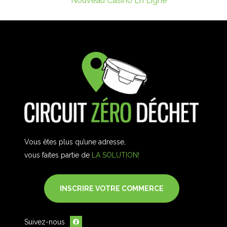
Nouveau Casino En Ligne
Vous êtes plus qu’une adresse,
vous faites partie de
LA SOLUTION!
INSCRIRE VOTRE COMMERCE
Suivez-nous