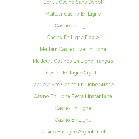
Bonus Casino Sans Depot
Meilleur Casino En Ligne
Casino En Ligne
Casino En Ligne Fiable
Meilleur Casino Live En Ligne
Meilleurs Casinos En Ligne Français
Casino En Ligne Crypto
Meilleur Site Casino En Ligne Suisse
Casino En Ligne Retrait Instantané
Casino En Ligne
Casino En Ligne
Casino En Ligne Argent Réel