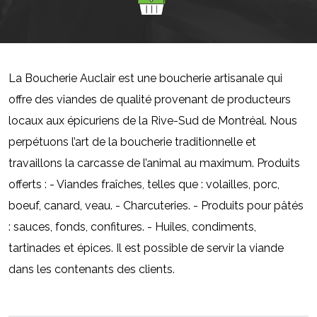
La Boucherie Auclair est une boucherie artisanale qui
offre des viandes de qualité provenant de producteurs
locaux aux épicuriens de la Rive-Sud de Montréal. Nous
perpétuons l’art de la boucherie traditionnelle et
travaillons la carcasse de l’animal au maximum. Produits
offerts : - Viandes fraîches, telles que : volailles, porc,
boeuf, canard, veau. - Charcuteries. - Produits pour pâtés
: sauces, fonds, confitures. - Huiles, condiments,
tartinades et épices. Il est possible de servir la viande
dans les contenants des clients.