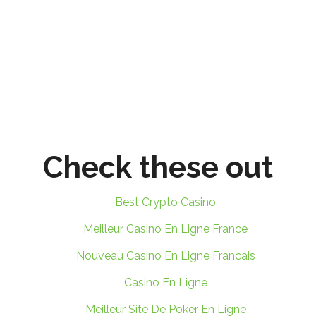
Check these out
Best Crypto Casino
Meilleur Casino En Ligne France
Nouveau Casino En Ligne Francais
Casino En Ligne
Meilleur Site De Poker En Ligne