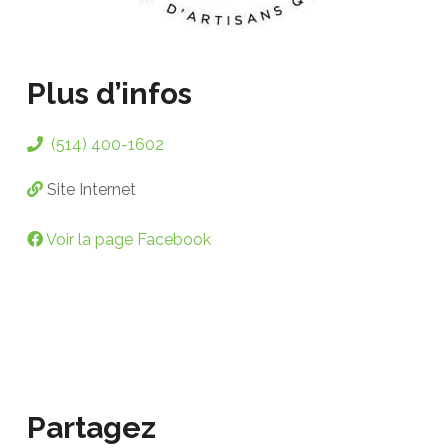
Plus d’infos
(514) 400-1602
Site Internet
Voir la page Facebook
Partagez