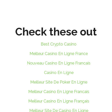
Check these out
Best Crypto Casino
Meilleur Casino En Ligne France
Nouveau Casino En Ligne Francais
Casino En Ligne
Meilleur Site De Poker En Ligne
Meilleur Casino En Ligne Francais
Meilleur Casino En Ligne Français
Meilleur Site De Casino En Ligne