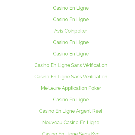
Casino En Ligne
Casino En Ligne
Avis Coinpoker
Casino En Ligne
Casino En Ligne
Casino En Ligne Sans Vérification
Casino En Ligne Sans Vérification
Meilleure Application Poker
Casino En Ligne
Casino En Ligne Argent Réel
Nouveau Casino En Ligne
Casino En Ligne Sans Kyc