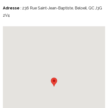
Adresse
: 236 Rue Saint-Jean-Baptiste, Beloeil, QC J3G
2V4