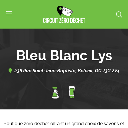
Bleu Blanc Lys
236 Rue Saint-Jean-Baptiste, Beloeil, QC J3G 2V4
Boutique zéro déchet offrant un grand choix de savons et