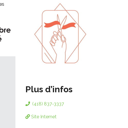
res
Plus d’infos
(418) 837-3337
Site Internet