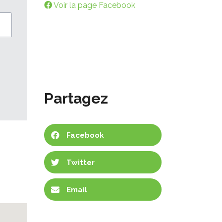
Voir la page Facebook
Partagez
Facebook
Twitter
Email