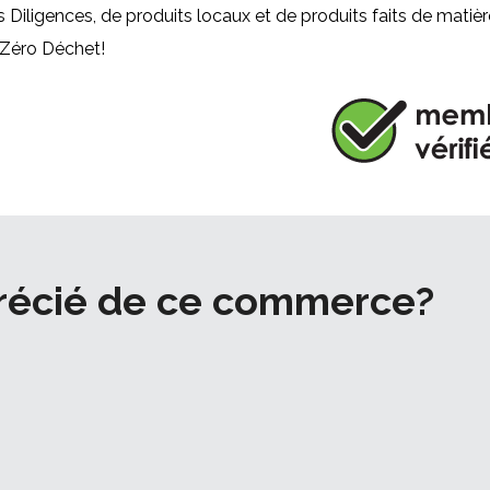
 Diligences, de produits locaux et de produits faits de matiè
Zéro Déchet!
récié de ce commerce?