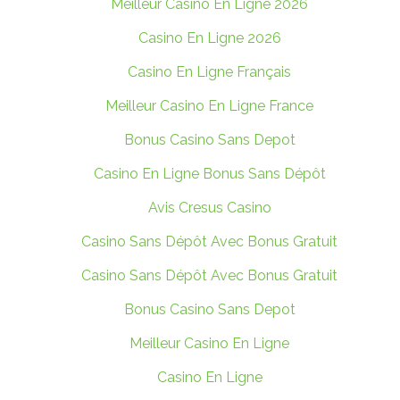
Meilleur Casino En Ligne 2026
Casino En Ligne 2026
Casino En Ligne Français
Meilleur Casino En Ligne France
Bonus Casino Sans Depot
Casino En Ligne Bonus Sans Dépôt
Avis Cresus Casino
Casino Sans Dépôt Avec Bonus Gratuit
Casino Sans Dépôt Avec Bonus Gratuit
Bonus Casino Sans Depot
Meilleur Casino En Ligne
Casino En Ligne