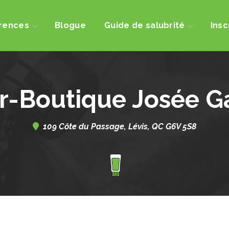
rences
Blogue
Guide de salubrité
Insc
er-Boutique Josée 
109 Côte du Passage, Lévis, QC G6V 5S8