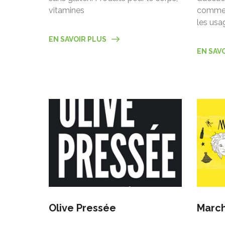
vitamines
comme h
les usa
EN SAVOIR PLUS
EN SAV
Olive Pressée
March