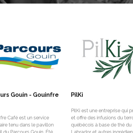
urs Gouin - Gouinfre
PilKi
PilKi est une entreprise qui p
fre Café est un service
et offre des infusions du terro
aire tenu dans le pavillon
québécois à base de thé du
il du Parcours Gouin. Été
Labrador et autres ingrédien