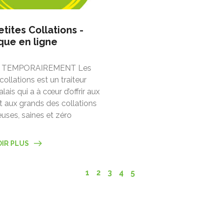
etites Collations -
que en ligne
 TEMPORAIREMENT Les
collations est un traiteur
ais qui a à cœur d’offrir aux
et aux grands des collations
uses, saines et zéro
OIR PLUS
1
2
3
4
5